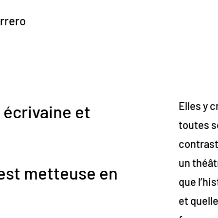
rrero
Elles y 
 écrivaine et
toutes s
contrast
un théât
est metteuse en
que l’his
et quell